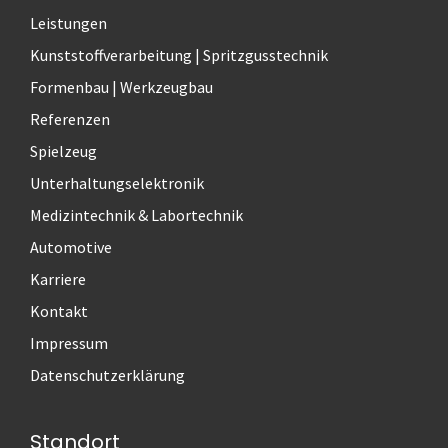
r
Leistungen
n
a
Kunststoffverarbeitung | Spritzgusstechnik
t
Formenbau | Werkzeugbau
i
Referenzen
v
e
Spielzeug
:
Unterhaltungselektronik
Medizintechnik & Labortechnik
Automotive
Karriere
Kontakt
Impressum
Datenschutzerklärung
Standort