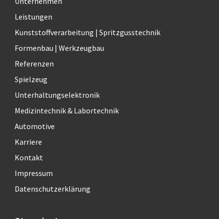
Unternehmen
r
Leistungen
n
a
Kunststoffverarbeitung | Spritzgusstechnik
t
Formenbau | Werkzeugbau
i
Referenzen
v
e
Spielzeug
:
Unterhaltungselektronik
Medizintechnik & Labortechnik
Automotive
Karriere
Kontakt
Impressum
Datenschutzerklärung