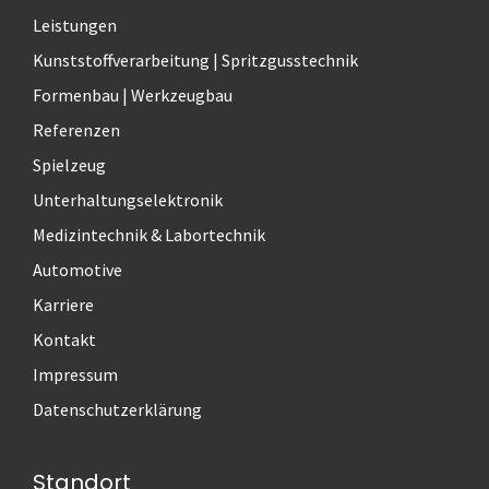
r
Leistungen
n
a
Kunststoffverarbeitung | Spritzgusstechnik
t
Formenbau | Werkzeugbau
i
Referenzen
v
e
Spielzeug
:
Unterhaltungselektronik
Medizintechnik & Labortechnik
Automotive
Karriere
Kontakt
Impressum
Datenschutzerklärung
Standort