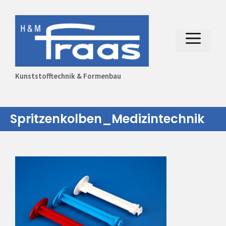
Zum
Inhalt
springen
Menü
Kunststofftechnik & Formenbau
Spritzenkolben_Medizintechnik